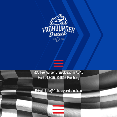
MSC Frohburger Dreieck e.V. im ADAC
Markt 13-15 | 04654 Frohburg
E-Mail: info@frohburger-dreieck.de