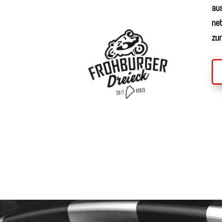
aus
ne
zu