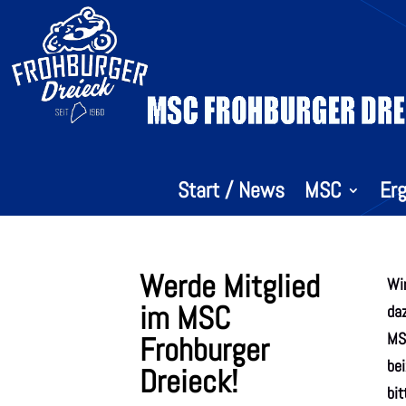
Start / News
MSC
Er
Werde Mitglied
Wir
im MSC
da
MSC
Frohburger
be
Dreieck!
bit