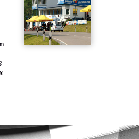
im
g
rg