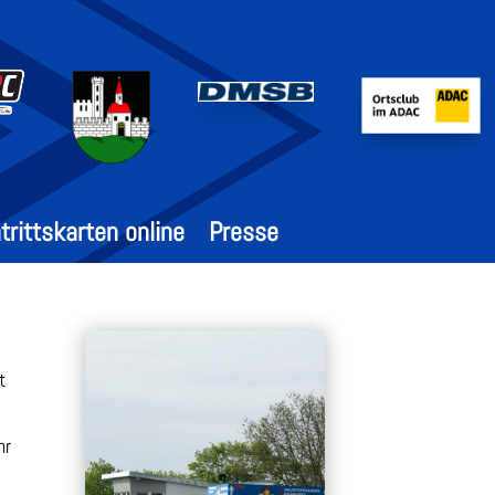
trittskarten online
Presse
t
hr