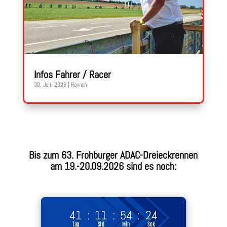
Infos Fahrer / Racer
30. Juli. 2026
|
Rennen
Bis zum 63. Frohburger ADAC-Dreieckrennen
am 19.-20.09.2026 sind es noch:
41
:
11
:
54
:
23
Tag
Std
Min
Sek